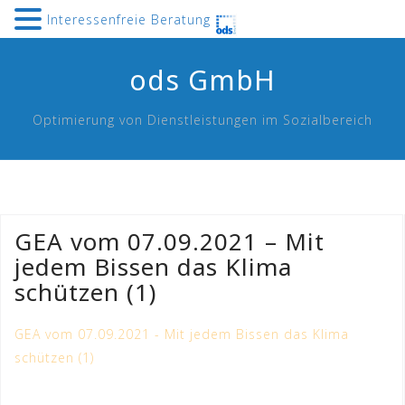
Interessenfreie Beratung
Skip
ods GmbH
to
content
Optimierung von Dienstleistungen im Sozialbereich
GEA vom 07.09.2021 – Mit
jedem Bissen das Klima
schützen (1)
GEA vom 07.09.2021 - Mit jedem Bissen das Klima
schützen (1)