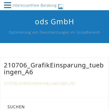
Interessenfreie Beratung
Skip
ods GmbH
to
content
Optimierung von Dienstleistungen im Sozialbereich
210706_GrafikEinsparung_tueb
ingen_A6
210706_GrafikEinsparung_tuebingen_A6
SUCHEN