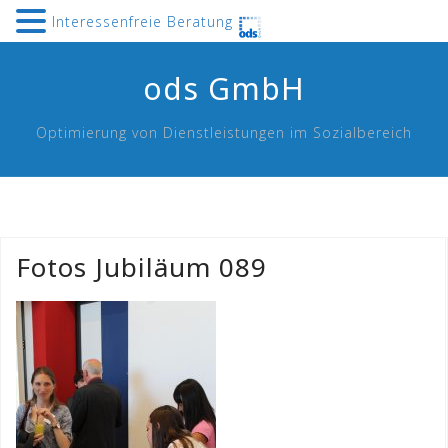
Interessenfreie Beratung
Skip
ods GmbH
to
content
Optimierung von Dienstleistungen im Sozialbereich
Fotos Jubiläum 089