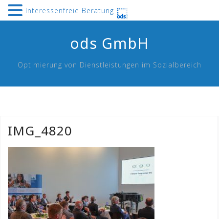
Interessenfreie Beratung
Skip
ods GmbH
to
content
Optimierung von Dienstleistungen im Sozialbereich
IMG_4820