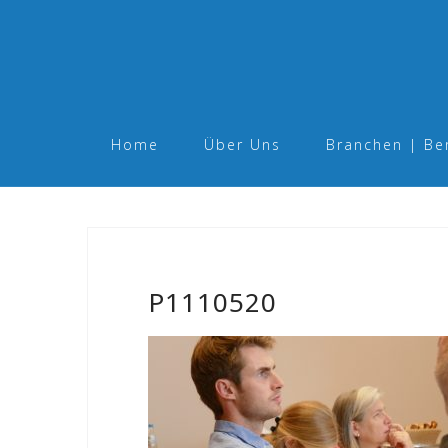
Skip
to
content
Home
Über Uns
Branchen | Be
P1110520