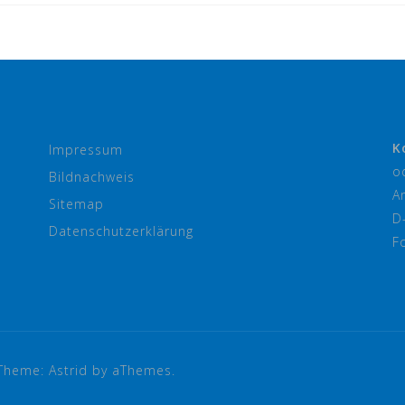
K
Impressum
o
Bildnachweis
A
Sitemap
D
Datenschutzerklärung
F
Theme:
Astrid
by aThemes.