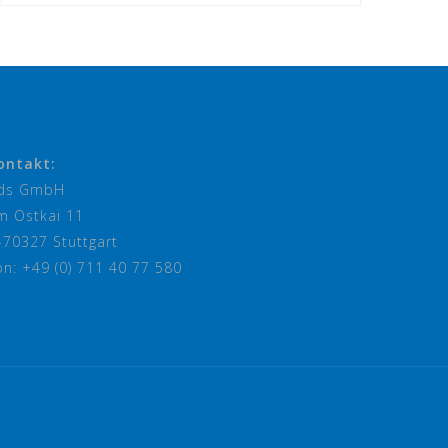
ontakt:
ds GmbH
m Ostkai 11
-70327 Stuttgart
on: +49 (0) 711 40 77 580