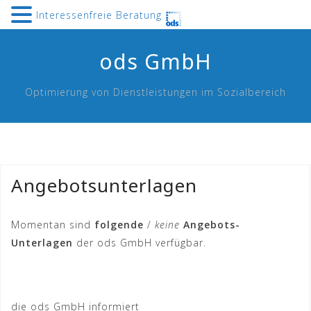
Interessenfreie Beratung
Skip
ods GmbH
to
content
Optimierung von Dienstleistungen im Sozialbereich
Angebotsunterlagen
Momentan sind
folgende
/
keine
Angebots-
Unterlagen
der ods GmbH verfügbar.
die ods GmbH informiert