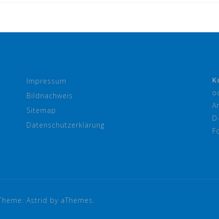
K
Impressum
o
Bildnachweis
A
Sitemap
D
Datenschutzerklärung
F
Theme:
Astrid
by aThemes.