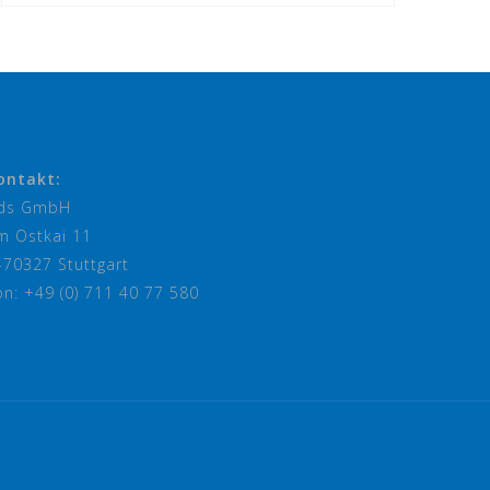
ontakt:
ds GmbH
m Ostkai 11
-70327 Stuttgart
on: +49 (0) 711 40 77 580