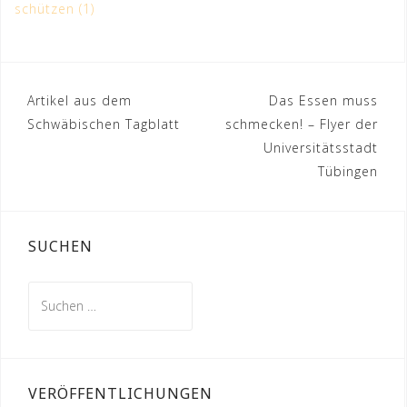
schützen (1)
Beitragsnavigation
Artikel aus dem
Das Essen muss
Schwäbischen Tagblatt
schmecken! – Flyer der
Universitätsstadt
Tübingen
SUCHEN
Suchen
nach:
VERÖFFENTLICHUNGEN