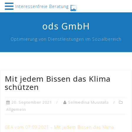
Interessenfreie Beratung
Skip
ods GmbH
to
content
Optimierung von Dienstleistungen im Sozialbereich
Mit jedem Bissen das Klima
schützen
20. September 2021
Selmedina Musstafa
Allgemein
GEA vom 07.09.2021 – Mit jedem Bissen das Klima