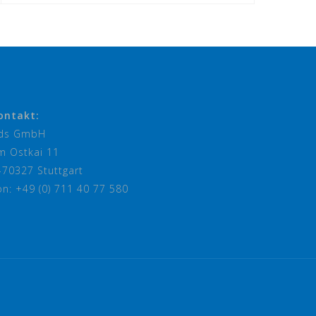
ontakt:
ds GmbH
m Ostkai 11
-70327 Stuttgart
on: +49 (0) 711 40 77 580