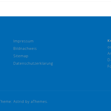
K
Impressum
o
Bildnachweis
A
Sitemap
D
Datenschutzerklärung
F
Theme:
Astrid
by aThemes.