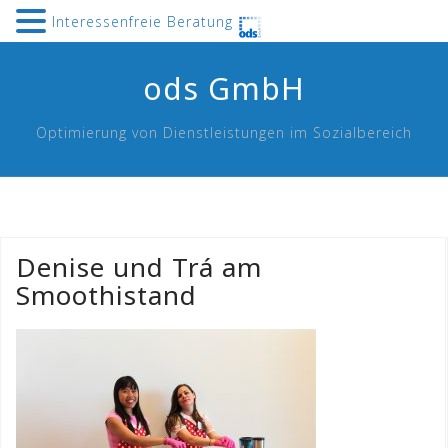
Interessenfreie Beratung
Skip
ods GmbH
to
content
Optimierung von Dienstleistungen im Sozialbereich
Denise und Trá am
Smoothistand