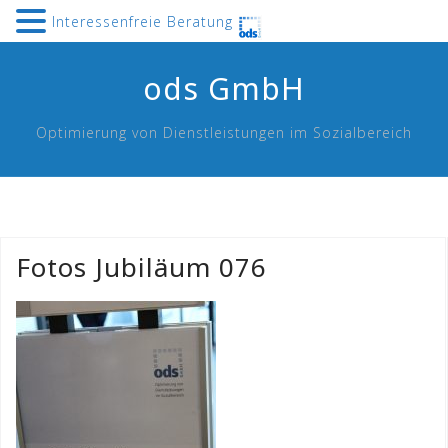
Interessenfreie Beratung
Skip
ods GmbH
to
content
Optimierung von Dienstleistungen im Sozialbereich
Fotos Jubiläum 076