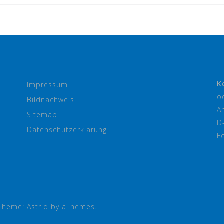
K
Impressum
o
Bildnachweis
A
Sitemap
D
Datenschutzerklärung
F
Theme:
Astrid
by aThemes.