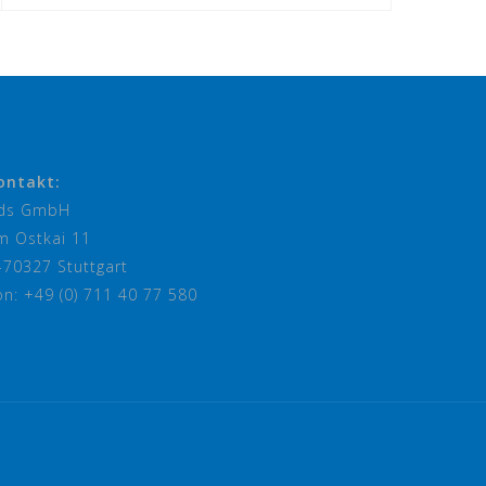
ontakt:
ds GmbH
m Ostkai 11
-70327 Stuttgart
on: +49 (0) 711 40 77 580