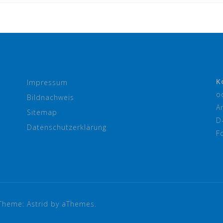
K
Impressum
o
Bildnachweis
A
Sitemap
D
Datenschutzerklärung
F
Theme:
Astrid
by aThemes.