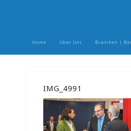
Skip
to
content
Home
Über Uns
Branchen | Be
IMG_4991