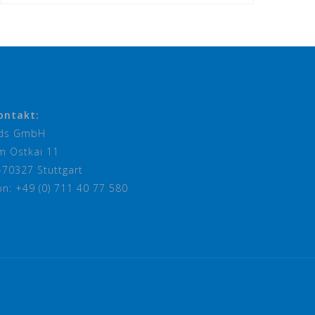
ontakt:
ds GmbH
m Ostkai 11
-70327 Stuttgart
on: +49 (0) 711 40 77 580