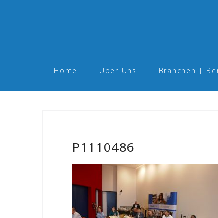
Skip
to
content
Home
Über Uns
Branchen | Be
P1110486