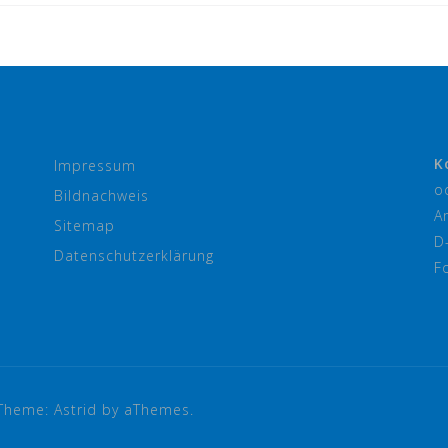
K
Impressum
o
Bildnachweis
A
Sitemap
D
Datenschutzerklärung
F
Theme:
Astrid
by aThemes.