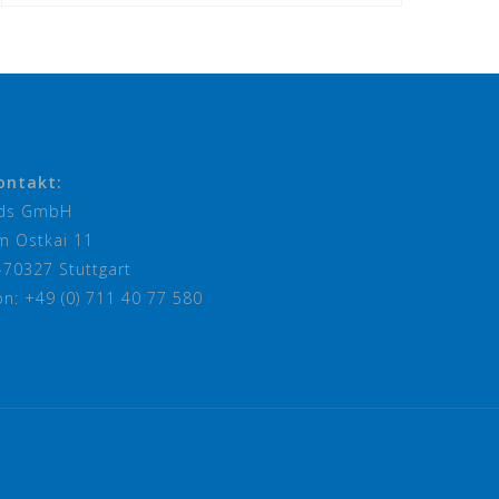
ontakt:
ds GmbH
m Ostkai 11
-70327 Stuttgart
on: +49 (0) 711 40 77 580