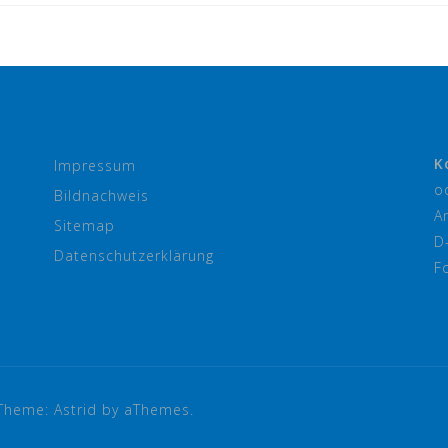
K
Impressum
o
Bildnachweis
A
Sitemap
D
Datenschutzerklärung
F
Theme:
Astrid
by aThemes.