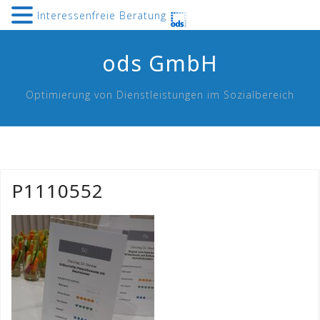
Interessenfreie Beratung
Skip
ods GmbH
to
content
Optimierung von Dienstleistungen im Sozialbereich
P1110552