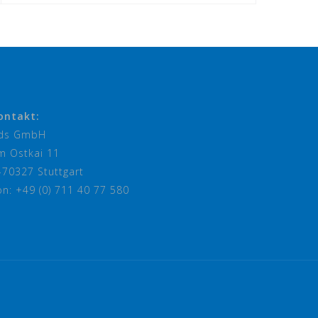
ontakt:
ds GmbH
m Ostkai 11
-70327 Stuttgart
on: +49 (0) 711 40 77 580