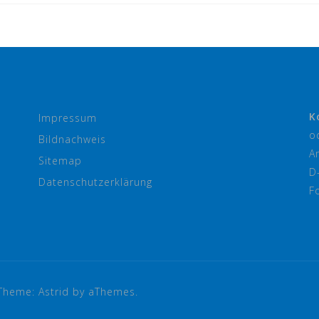
K
Impressum
o
Bildnachweis
A
Sitemap
D
Datenschutzerklärung
F
Theme:
Astrid
by aThemes.