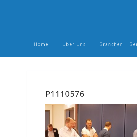
Skip
to
content
Home
Über Uns
Branchen | Be
P1110576