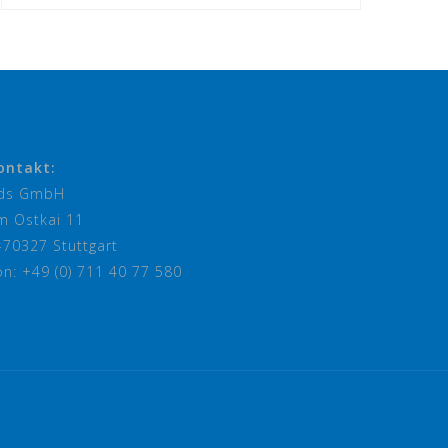
ontakt:
ds GmbH
m Ostkai 11
-70327 Stuttgart
on: +49 (0) 711 40 77 580