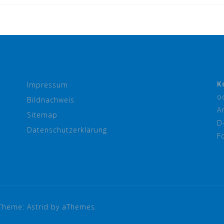
K
Impressum
o
Bildnachweis
A
Sitemap
D
Datenschutzerklärung
F
Theme:
Astrid
by aThemes.