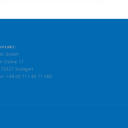
ontakt:
ds GmbH
m Ostkai 11
-70327 Stuttgart
on: +49 (0) 711 40 77 580