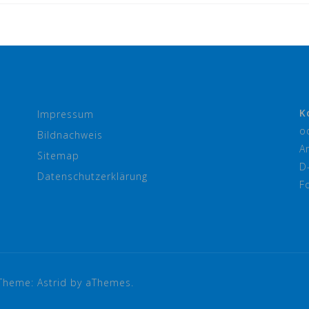
K
Impressum
o
Bildnachweis
A
Sitemap
D
Datenschutzerklärung
F
Theme:
Astrid
by aThemes.