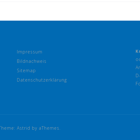
K
Impressum
o
Bildnachweis
A
Sitemap
D
Datenschutzerklärung
F
Theme:
Astrid
by aThemes.