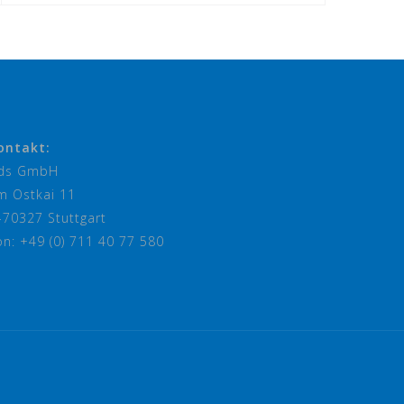
ontakt:
ds GmbH
m Ostkai 11
-70327 Stuttgart
on: +49 (0) 711 40 77 580