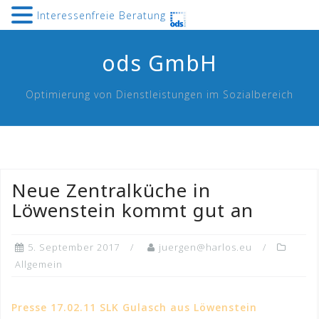
Interessenfreie Beratung
Skip
ods GmbH
to
content
Optimierung von Dienstleistungen im Sozialbereich
Neue Zentralküche in
Löwenstein kommt gut an
5. September 2017
juergen@harlos.eu
Allgemein
Presse 17.02.11 SLK Gulasch aus Löwenstein