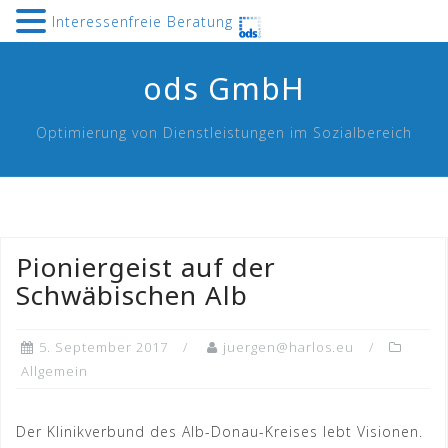
Interessenfreie Beratung
Skip
ods GmbH
to
content
Optimierung von Dienstleistungen im Sozialbereich
Pioniergeist auf der
Schwäbischen Alb
5. September 2017
juergen@harlos.eu
Allgemein
Der Klinikverbund des Alb-Donau-Kreises lebt Visionen.